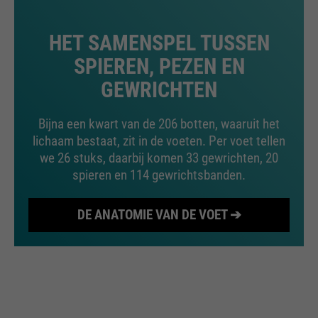
bijvoorbeeld worden gestopt.
Wordt gebruikt om de
doel
HET SAMENSPEL TUSSEN
aanvraagsnelheid te beperken.
SPIEREN, PEZEN EN
GEWRICHTEN
Bijna een kwart van de 206 botten, waaruit het
lichaam bestaat, zit in de voeten. Per voet tellen
we 26 stuks, daarbij komen 33 gewrichten, 20
spieren en 114 gewrichtsbanden.
DE ANATOMIE VAN DE VOET ➔