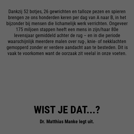
maken.
van deze website. Deze
basiscookies zijn essentieel om
Dankzij 52 botjes, 26 gewrichten en talloze pezen en spieren
Cookie-informatie
Naam
__utma
brengen ze ons honderden keren per dag van A naar B, in het
uw bezoek aan de website
bijzonder bij mensen die lichamelijk werk verrichten. Ongeveer
aangenaam en vloeiend te
leverancier
Google Analytics
175 miljoen stappen heeft een mens in zijn/haar 80e
maken: ze stellen de website in
Externe media
levensjaar gemiddeld achter de rug – en in die periode
staat u te herkennen en zo uw
looptijd
24 maanden
waarschijnlijk meerdere malen over rug-, knie- of nekklachten
We gebruiken Google Maps op deze website. Hierdoor
doel
sessie open te houden. Wanneer
gemopperd zonder er verdere aandacht aan te besteden. Dit is
kunnen we u interactieve kaarten rechtstreeks op de
Gebruikt om onderscheid te
vaak te voorkomen want de oorzaak zit veelal in onze voeten.
een gebruiker zich aanmeldt
website tonen en kunt u de kaartfunctie gemakkelijk
gebruiken.
doel
maken tussen gebruikers en
voor een gesloten gebied, wordt
sessies.
het gebruikers-ID opgeslagen
Cookie-informatie
Naam
NID
als een gecodeerde waarde (de
zogenaamde "hash-waarde")
leverancier
Google Maps
voor de overeenkomstige
Externe Inhalte
database-invoer van de
Naam
__utmb
looptijd
6 maanden
gebruiker.
WIST JE DAT...?
leverancier
Google Analytics
Gebruikt om Google Maps-
inhoud te ontgrendelen. Cookies
Dr. Matthias Manke legt uit.
looptijd
30 dagen
worden opgenomen in