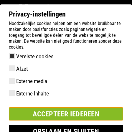
Privacy-instellingen
Noodzakelijke cookies helpen om een website bruikbaar te
ATLAS
Gezondheid
maken door basisfuncties zoals paginanavigatie en
toegang tot beveiligde delen van de website mogelijk te
maken. De website kan niet goed functioneren zonder deze
cookies.
Vereiste cookies
Afzet
Externe media
Externe Inhalte
Hoe de gezondheid van de voeten
ons dagelijkse leven (en werk)
ACCEPTEER IEDEREEN
beïnvloedt
OPSLAAN EN SLUITEN