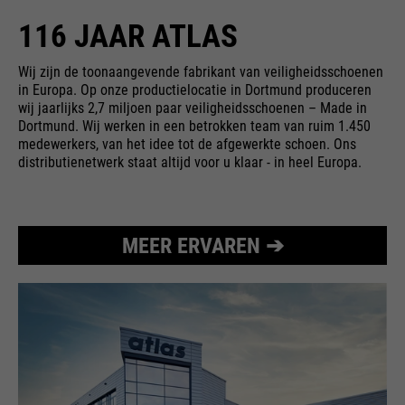
doel
de backend van Typo3 en de
116 JAAR ATLAS
Naam
HSID
rechten heeft om deze te
beheren.
leverancier
Google
Wij zijn de toonaangevende fabrikant van veiligheidsschoenen
Naam
__utmz
in Europa. Op onze productielocatie in Dortmund produceren
wij jaarlijks 2,7 miljoen paar veiligheidsschoenen – Made in
looptijd
Einde sessie
leverancier
Google Analytics
Dortmund. Wij werken in een betrokken team van ruim 1.450
medewerkers, van het idee tot de afgewerkte schoen. Ons
Naam
cookie_optin
Google maakt gebruik van
distributienetwerk staat altijd voor u klaar - in heel Europa.
looptijd
6 maanden
zogenaamde SID- en HSID-
leverancier
Sgalinski
cookies, die de Google-account-
Slaat op waar de gebruiker de
doel
ID registreren en de laatste keer
pagina heeft bereikt.
looptijd
1 maand
dat een gebruiker in digitaal
MEER ERVAREN ➔
ondertekende en gecodeerde
Slaat de toestemmingsstatus
doel
vorm inlogde. Door de
doel
van de gebruiker op voor
combinatie van deze twee
cookies in het huidige domein.
Naam
__utmt
cookies kan Google vele
soorten aanvallen blokkeren.
leverancier
Google Analytics
Pogingen om informatie van
formulieren te stelen kunnen
looptijd
10 minuten