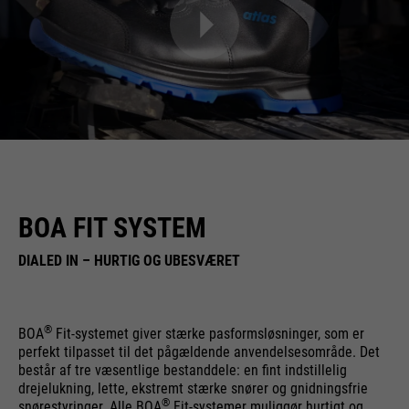
BOA FIT SYSTEM
DIALED IN – HURTIG OG UBESVÆRET
®
BOA
Fit-systemet giver stærke pasformsløsninger, som er
perfekt tilpasset til det pågældende anvendelsesområde. Det
består af tre væsentlige bestanddele: en fint indstillelig
drejelukning, lette, ekstremt stærke snører og gnidningsfrie
®
snørestyringer. Alle BOA
Fit-systemer muliggør hurtigt og