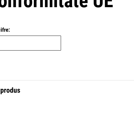
conformitate UE
ifre:
 produs