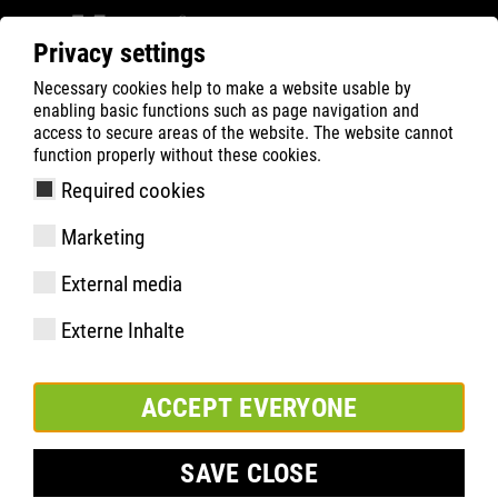
Privacy settings
Necessary cookies help to make a website usable by
ATLAS
Company
Inside
enabling basic functions such as page navigation and
ATLAS blir huvudpartner till det tyska
access to secure areas of the website. The website cannot
function properly without these cookies.
handbollsförbundet
Required cookies
Marketing
External media
Externe Inhalte
ACCEPT EVERYONE
SAVE CLOSE