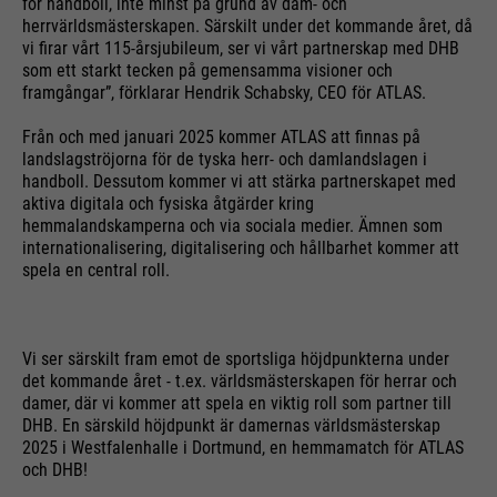
Cookie information
Name
__utma
för handboll, inte minst på grund av dam- och
management system of this
herrvärldsmästerskapen. Särskilt under det kommande året, då
website. These basic cookies are
vi firar vårt 115-årsjubileum, ser vi vårt partnerskap med DHB
Providers
Google Analytics
essential to make your visit to the
som ett starkt tecken på gemensamma visioner och
External media
website pleasant and fluid: They
framgångar”, förklarar Hendrik Schabsky, CEO för ATLAS.
Running
We use Google Maps on this website. This enables us to
24 months
enable the website to recognize
time
Purpose
show you interactive maps directly on the website and
Från och med januari 2025 kommer ATLAS att finnas på
you and thus keep your session
enables you to conveniently use the map function.
landslagströjorna för de tyska herr- och damlandslagen i
open. When a user logs in for a
Used to differentiate between
handboll. Dessutom kommer vi att stärka partnerskapet med
Purpose
closed area, it saves the user ID
Cookie information
Name
NID
aktiva digitala och fysiska åtgärder kring
users and sessions.
as an encrypted value (so-called
hemmalandskamperna och via sociala medier. Ämnen som
internationalisering, digitalisering och hållbarhet kommer att
Providers
"hash value") for the
Google Maps
spela en central roll.
Externe Inhalte
corresponding database entry of
Running
the user.
6 months
Name
__utmb
time
Vi ser särskilt fram emot de sportsliga höjdpunkterna under
Providers
Google Analytics
Used to unlock Google Maps
det kommande året - t.ex. världsmästerskapen för herrar och
damer, där vi kommer att spela en viktig roll som partner till
content. Cookies are included in
Name
PHPSESSID
Running
DHB. En särskild höjdpunkt är damernas världsmästerskap
30 days
requests that browsers send to
time
2025 i Westfalenhalle i Dortmund, en hemmamatch för ATLAS
Google websites. Contains a
Providers
Ende der Sitzung
och DHB!
Purpose
unique ID that Google uses to
Used to determine new sessions