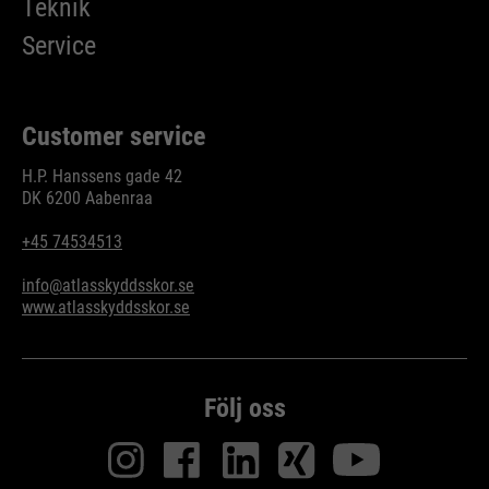
Teknik
Purpose
Used to limit the request rate.
Service
Customer service
H.P. Hanssens gade 42
DK 6200 Aabenraa
+45 74534513
info@atlasskyddsskor.se
www.atlasskyddsskor.se
Följ oss