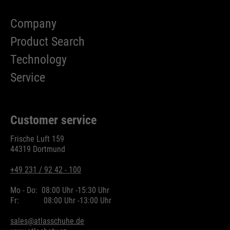
ermöglichen es der Website, Sie
purpose
zu erkennen und somit Ihre
Company
Sitzung offen zu halten. Es
Product Search
speichert bei einem Benutzer-
Login für einen geschlossenen
Technology
Bereich die Benutzer-ID als
Service
verschlüsselten Wert (sog. "hash-
Wert") zum entsprechenden
Datenbankeintrag des Nutzers.
Customer service
Frische Luft 159
44319 Dortmund
Name
PHPSESSID
+49 231 / 92 42 - 100
providers
Ende der Sitzung
Mo - Do:
08:00 Uhr -
15:30 Uhr
running
Fr:
08:00 Uhr -
13:00 Uhr
Ende der Sitzung
time
sales@atlasschuhe.de