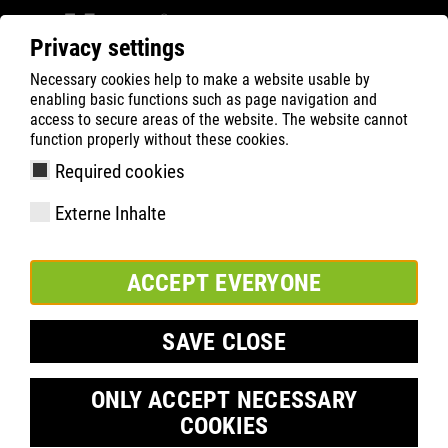
Privacy settings
Necessary cookies help to make a website usable by
ATLAS
FORCE SERIES
enabling basic functions such as page navigation and
access to secure areas of the website. The website cannot
FORCE SERIES
function properly without these cookies.
Required cookies
Externe Inhalte
ACCEPT EVERYONE
®
BOA
FORCE LOW
SAVE CLOSE
Item number 27600
EN ISO 20345 S3SRC
ONLY ACCEPT NECESSARY
Sizes: 36-49
COOKIES
®