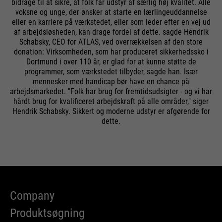
Køretid
Afslutningen af sessionen
sessioner og besøg. Opdateres
bidrage til at sikre, at folk får udstyr af særlig høj kvalitet. Alle
Formål
Formål
Indeholder en unik ID, som Google
hver gang data sendes til Google
voksne og unge, der ønsker at starte en lærlingeuddannelse
bruger til at gemme dine
PHPs standard
eller en karriere på værkstedet, eller som leder efter en vej ud
Analytics.
foretrukne indstillinger og andre
af arbejdsløsheden, kan drage fordel af dette. sagde Hendrik
Formål
sessionidentifikation (kun relevant
oplysninger, f.eks. foretrukket
Schabsky, CEO for ATLAS, ved overrækkelsen af den store
for administratorer).
donation: Virksomheden, som har produceret sikkerhedssko i
sprog osv.
Dortmund i over 110 år, er glad for at kunne støtte de
programmer, som værkstedet tilbyder, sagde han. Især
Navn
__utmc
mennesker med handicap bør have en chance på
arbejdsmarkedet. "Folk har brug for fremtidsudsigter - og vi har
Navn
Udbyder
be_typo_user
Google Analytics
hårdt brug for kvalificeret arbejdskraft på alle områder," siger
Navn
1P_JAR
Hendrik Schabsky. Sikkert og moderne udstyr er afgørende for
Udbyder
Køretid
TYPO3
Afslutningen af sessionen
dette.
Udbyder
Google
Køretid
Afslutningen af sessionen
Tidligere blev denne cookie brugt i
Køretid
1 måned
forbindelse med __utmb-cookien
Formål
Denne cookie fortæller webstedet,
til at bestemme, om brugeren var i
Formål
Googles
om en besøgende er logget ind i
en ny session / besøg.
Formål
Typo3-backend og har
Company
rettighederne til at administrere
den.
Produktsøgning
Navn
HSID