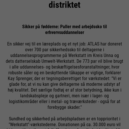
distriktet
websted. Disse grundlæggende
Cookie information
Navn
__utma
cookies er vigtige for at gøre dit
besøg på webstedet behageligt og
Udbyder
Google Analytics
flydende: De gør det muligt for
Sikker på fødderne: Paller med arbejdssko til
Eksterne medier
Formål
erhvervsuddannelser
webstedet at genkende dig og
Køretid
24 måneder
Vi bruger Google Maps på dette websted. Dette gør det
dermed holde din session åben.
muligt for os at vise dig interaktive kort direkte på
En sikker vej til en læreplads og et nyt job: ATLAS har doneret
Når en bruger logger på et lukket
Bruges til at skelne mellem
hjemmesiden og giver dig mulighed for nemt at bruge
over 700 par sikkerhedssko til deltagerne i
Formål
område, gemmer det bruger-ID'et
kortfunktionen.
brugere og sessioner.
uddannelsesprogrammerne på Werkstatt im Kreis Unna og
som en krypteret værdi (såkaldt
dets datterselskab Umwelt-Werkstatt. De 773 par vil blive brugt
Cookie information
Navn
NID
i alle uddannelses- og beskæftigelsesforanstaltninger, hvor
"hashværdi") for den tilsvarende
robuste såler og en beskyttende tåkappe er vigtige, forklarer
databaseindgang for brugeren.
Kay Sprenger, der er tegningsberettiget for værkstedet: "Vi er
Udbyder
Google Maps
Navn
__utmb
glade for, at vi nu kan give deltagerne så moderne udstyr af
Externe Inhalte
høj kvalitet. Det særlige fodtøj er af stor betydning, ikke kun i
Køretid
6 måneder
landskabspleje og gartneri, men især i lager- og
Udbyder
Google Analytics
logistikområder eller i metal- og træværksteder - også for at
Navn
PHPSESSID
Bruges til at låse Google Maps
forebygge skader."
Køretid
30 dage
indhold. Cookies er inkluderet i
Udbyder
Ende der Sitzung
anmodninger, som browsere
Sundhed og sikkerhed på arbejdspladsen er en topprioritet i
Bruges til at bestemme nye
"Werkstatt"-værkstederne. Donationen på ca. 30.000 euro vil
sender til Google-websteder.