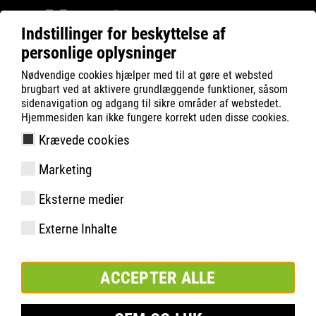
Indstillinger for beskyttelse af
personlige oplysninger
ATLAS
Teknologier
Materialer
Nødvendige cookies hjælper med til at gøre et websted
RUNNER SERIES
RUNNER 145 & 155
brugbart ved at aktivere grundlæggende funktioner, såsom
sidenavigation og adgang til sikre områder af webstedet.
Hjemmesiden kan ikke fungere korrekt uden disse cookies.
Krævede cookies
RUNNER 145 & 155
Marketing
Eksterne medier
Externe Inhalte
LUFTIG OG SIKKERT GENNEM
SOMMEREN
ACCEPTER ALLE
De RUNNER-modeller 145 og 155 er det perfekte valg for alle,
der onsker at holde fodderne kolige pá varme sommerdage.