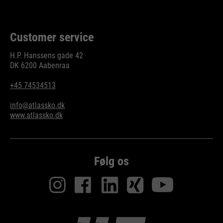
Customer service
H.P. Hanssens gade 42
DK 6200 Aabenraa
+45 74534513
info@atlassko.dk
www.atlassko.dk
Følg os