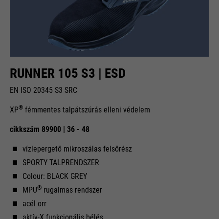
RUNNER 105 S3 | ESD
EN ISO 20345 S3 SRC
®
XP
fémmentes talpátszúrás elleni védelem
cikkszám 89900 | 36 - 48
vízlepergető mikroszálas felsőrész
SPORTY TALPRENDSZER
Colour: BLACK GREY
®
MPU
rugalmas rendszer
acél orr
aktív-X funkcionális bélés