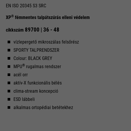
EN ISO 20345 S3 SRC
®
XP
fémmentes talpátszúrás elleni védelem
89700 | 36 - 48
cikkszám
vízlepergető mikroszálas felsőrész
SPORTY TALPRENDSZER
Colour: BLACK GREY
®
MPU
rugalmas rendszer
acél orr
aktív-X funkcionális bélés
clima-stream koncepció
ESD lábbeli
alkalmas ortopédiai betétekhez