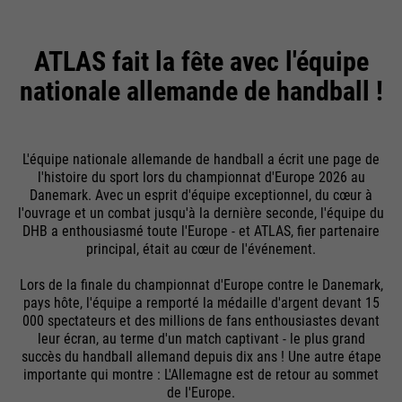
These basic cookies are essential to
Providers
Google Analytics
make your visit to the website
External media
pleasant and fluid: They enable the
ATLAS fait la fête avec l'équipe
Running
We use Google Maps on this website. This enables us to
24 months
Purpose
website to recognize you and thus
time
nationale allemande de handball !
show you interactive maps directly on the website and
keep your session open. When a
enables you to conveniently use the map function.
user logs in for a closed area, it
Used to differentiate between users
Purpose
saves the user ID as an encrypted
Cookie information
Name
NID
and sessions
value (so-called "hash value") for the
L'équipe nationale allemande de handball a écrit une page de
l'histoire du sport lors du championnat d'Europe 2026 au
Providers
corresponding database entry of the
Google Maps
Danemark. Avec un esprit d'équipe exceptionnel, du cœur à
Externe Inhalte
user.
l'ouvrage et un combat jusqu'à la dernière seconde, l'équipe du
Running
DHB a enthousiasmé toute l'Europe - et ATLAS, fier partenaire
6 months
Name
__utmb
time
principal, était au cœur de l'événement.
Providers
Google Analytics
Used to unlock Google Maps
Lors de la finale du championnat d'Europe contre le Danemark,
Name
PHPSESSID
pays hôte, l'équipe a remporté la médaille d'argent devant 15
content. Cookies are included in
Running
000 spectateurs et des millions de fans enthousiastes devant
30 days
requests that browsers send to
Providers
Ende der Sitzung
time
leur écran, au terme d'un match captivant - le plus grand
Google websites. Contains a unique
succès du handball allemand depuis dix ans ! Une autre étape
Purpose
ID that Google uses to save your
Running
importante qui montre : L'Allemagne est de retour au sommet
Used to determine new sessions &
End of session
preferred settings and other
de l'Europe.
time
Purpose
visits. Is updated every time data is