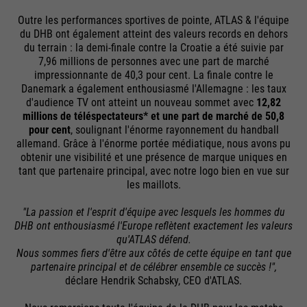
information, e.g. preferred language
sent to Google Analytics.
Outre les performances sportives de pointe, ATLAS & l'équipe
etc.
PHP's standard session
du DHB ont également atteint des valeurs records en dehors
Purpose
identification (only relevant for
du terrain : la demi-finale contre la Croatie a été suivie par
administrators).
7,96 millions de personnes avec une part de marché
impressionnante de 40,3 pour cent. La finale contre le
Name
__utmc
Danemark a également enthousiasmé l'Allemagne : les taux
Name
1P_JAR
d'audience TV ont atteint un nouveau sommet avec
12,82
Providers
Google Analytics
millions de téléspectateurs* et une part de marché de 50,8
Providers
Google
Name
be_typo_user
pour cent
, soulignant l'énorme rayonnement du handball
Running
allemand. Grâce à l'énorme portée médiatique, nous avons pu
End of session
Running
Providers
TYPO3
obtenir une visibilité et une présence de marque uniques en
time
1 month
time
tant que partenaire principal, avec notre logo bien en vue sur
les maillots.
Running
In the past, this cookie was used in
End of session
Purpose
Google Terms
time
conjunction with the __utmb cookie
"La passion et l'esprit d'équipe avec lesquels les hommes du
Purpose
to determine if the user was in a new
DHB ont enthousiasmé l'Europe reflètent exactement les valeurs
This cookie tells the website
qu'ATLAS défend.
session / visit.
whether a visitor is logged into the
Nous sommes fiers d'être aux côtés de cette équipe en tant que
Purpose
partenaire principal et de célébrer ensemble ce succès !",
Typo3 backend and has the rights to
Name
HSID
déclare Hendrik Schabsky, CEO d'ATLAS.
manage it.
Providers
Google