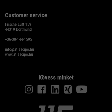
Customer service
Frische Luft 159
44319 Dortmund
+36-30-144-1595
info@atlascipo.hu
www.atlascipo.hu
Kövess minket