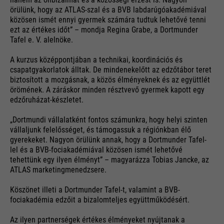
örülünk, hogy az ATLAS-szal és a BVB labdarúgóakadémiával
közösen ismét ennyi gyermek számára tudtuk lehetővé tenni
ezt az értékes időt” – mondja Regina Grabe, a Dortmunder
Tafel e. V. alelnöke.
A kurzus középpontjában a technikai, koordinációs és
csapatgyakorlatok álltak. De mindenekelőtt az edzőtábor teret
biztosított a mozgásnak, a közös élményeknek és az együttlét
örömének. A záráskor minden résztvevő gyermek kapott egy
edzőruházat-készletet.
„Dortmundi vállalatként fontos számunkra, hogy helyi szinten
vállaljunk felelősséget, és támogassuk a régiónkban élő
gyerekeket. Nagyon örülünk annak, hogy a Dortmunder Tafel-
lel és a BVB-fociakadémiával közösen ismét lehetővé
tehettünk egy ilyen élményt” – magyarázza Tobias Jancke, az
ATLAS marketingmenedzsere.
Köszönet illeti a Dortmunder Tafel-t, valamint a BVB-
fociakadémia edzőit a bizalomteljes együttműködésért.
Az ilyen partnerségek értékes élményeket nyújtanak a