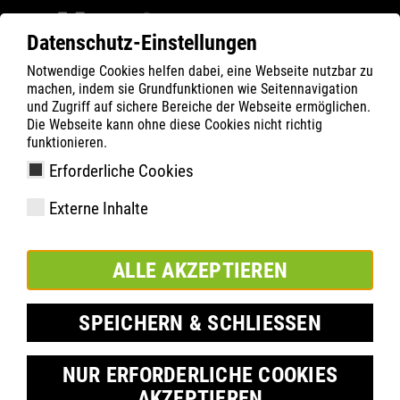
Datenschutz-Einstellungen
Notwendige Cookies helfen dabei, eine Webseite nutzbar zu
ATLAS
Company
Inside
machen, indem sie Grundfunktionen wie Seitennavigation
Az ATLAS és a Dortmunder Tafel lehetővé teszik a
und Zugriff auf sichere Bereiche der Webseite ermöglichen.
Die Webseite kann ohne diese Cookies nicht richtig
részvételt a BVB futballakadémiáján
funktionieren.
Erforderliche Cookies
Externe Inhalte
ALLE AKZEPTIEREN
SPEICHERN & SCHLIESSEN
NUR ERFORDERLICHE COOKIES
AKZEPTIEREN