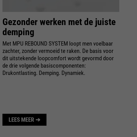
Gezonder werken met de juiste
X
demping
p
Met MPU REBOUND SYSTEM loopt men voelbaar
Me
zachter, zonder vermoeid te raken. De basis voor
bi
dit uitstekende loopcomfort wordt gevormd door
be
de drie volgende basiscomponenten:
vo
Drukontlasting. Demping. Dynamiek.
ge
da
LEES MEER ➔