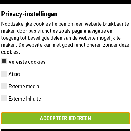
Privacy-instellingen
Noodzakelijke cookies helpen om een website bruikbaar te
PRODUCT ZOEKEN
TECHNOLOGIEËN
maken door basisfuncties zoals paginanavigatie en
toegang tot beveiligde delen van de website mogelijk te
maken. De website kan niet goed functioneren zonder deze
cookies.
Vereiste cookies
 Weite 14| ESD
Afzet
Externe media
y
ries
hnologie
meting &
Lidmaatschappen
FAST Series
Materiële
Basisoplossing
CONTACT
Bedrijfswaar
BOA Series
Know-How
Semi-
Beurs
Externe Inhalte
en
hoogtepunten
orthopedisc
samenwerkingsverbanden
oplossing
ACCEPTEER IEDEREEN