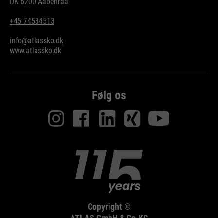
DK 6200 Aabenraa
+45 74534513
info@atlassko.dk
www.atlassko.dk
Følg os
Copyright ©
ATLAS GmbH & Co.KG