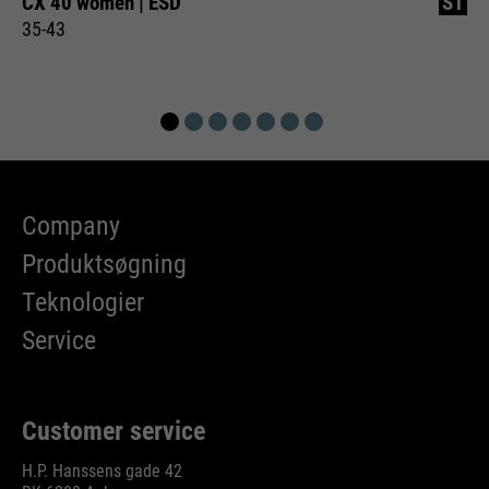
CX 40 women | ESD
S1
35-43
Company
Produktsøgning
Teknologier
Service
Customer service
H.P. Hanssens gade 42