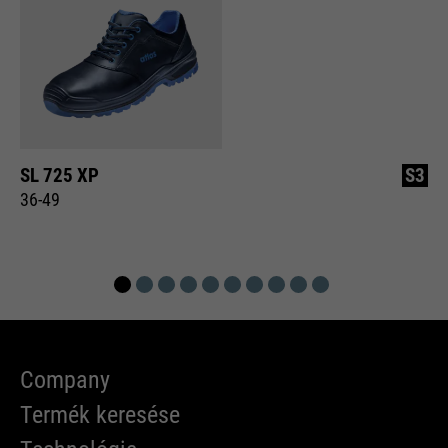
SL 725 XP
S3
36-49
Company
Termék keresése