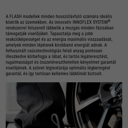
A FLASH modellek minden hosszútávfutó számára ideális
®
kísérők az üzemekben. Az innovatív INNOFLEX SYSTEM
rendszerrel felszerelt lábbelik a mozgás minden fázisában
támogatják viselőjüket. Tapasztalja meg a jobb
reakcióképességet és az energia maximális visszaadását,
amelyek minden lépésnek kirobbanó energiát adnak. A
felhasznált csúcstechnológiás felső anyag pontosan
illeszkedve körbefogja a lábat, és tartós légáteresztést,
rugalmasságot és összetéveszthetetlen kényelmet garantál
viselőjének. A szövet légtextúrája optimális légkeringést
garantál, és így tartósan kellemes lábklímát biztosít.