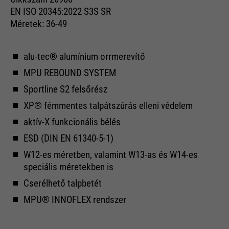
EN ISO 20345:2022 S3S SR
Méretek: 36-49
alu-tec® alumínium orrmerevítő
MPU REBOUND SYSTEM
Sportline S2 felsőrész
XP® fémmentes talpátszúrás elleni védelem
aktív-X funkcionális bélés
ESD (DIN EN 61340-5-1)
W12-es méretben, valamint W13-as és W14-es
speciális méretekben is
Cserélhető talpbetét
MPU® INNOFLEX rendszer