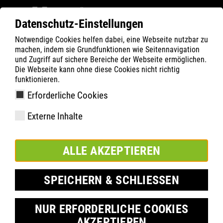
Datenschutz-Einstellungen
Notwendige Cookies helfen dabei, eine Webseite nutzbar zu
Filter
0
machen, indem sie Grundfunktionen wie Seitennavigation
und Zugriff auf sichere Bereiche der Webseite ermöglichen.
ATLAS
Termék keresése
Die Webseite kann ohne diese Cookies nicht richtig
funktionieren.
Erforderliche Cookies
Externe Inhalte
Felszerelés
Cikkszám
ALLE AKZEPTIEREN
Méretek:
Csomagolási egység:
SPEICHERN & SCHLIESSEN
NUR ERFORDERLICHE COOKIES
ADD A MEGNÉZENDŐ LISTÁHOZ
AKZEPTIEREN