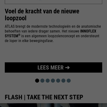
bijvoorbeeld worden gestopt.
Wordt gebruikt om de
Voel de kracht van de nieuwe
doel
aanvraagsnelheid te beperken.
loopzool
ATLAS brengt de modernste technologieën en de anatomische
behoeften van iedere drager samen. Het nieuwe
INNOFLEX
®
SYSTEM
is een algemeen loopzolenconcept en ondersteunt
de loper in elke bewegingsfase.
LEES MEER ➔
FLASH | TAKE THE NEXT STEP