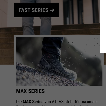
FAST SERIES ➔
WOMEN 
Normen
Charity
Educati
FIT-DAY
XT EXT
Series
MAX SERIES
Die
MAX Series
von ATLAS steht für maximale
EU-