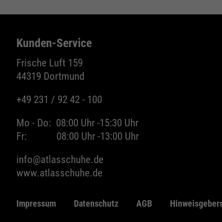
Wird zur Begrenzung der Request-Rate
Zweck
verwendet.
Kunden-Service
Frische Luft 159
Name
_fbp
44319 Dortmund
Anbieter
Facebook
+49 231 / 92 42 - 100
Laufzeit
24 Monate
Mo - Do:
08:00 Uhr -
15:30 Uhr
Zweck
Wird für das Facebook Pixel benutzt.
Fr:
08:00 Uhr -
13:00 Uhr
info@atlasschuhe.de
www.atlasschuhe.de
Impressum
Datenschutz
AGB
Hinweisgeber