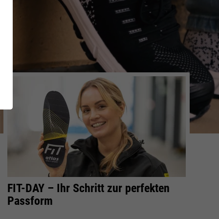
CI Shoe
Inside
GetSteps
es
FIRE & RESCUE
Series
FIT-DAY – Ihr Schritt zur perfekten
Passform