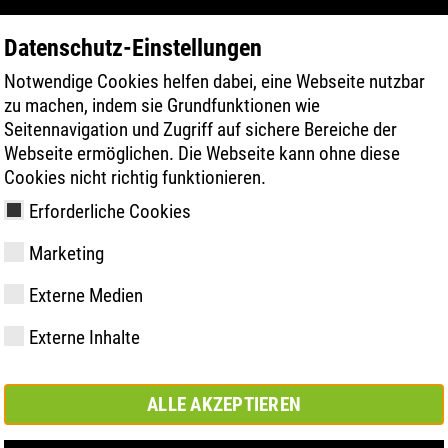
Datenschutz-Einstellungen
Notwendige Cookies helfen dabei, eine Webseite nutzbar
PRODUKTE
TECHNOLOGIEN
GESUN
zu machen, indem sie Grundfunktionen wie
Seitennavigation und Zugriff auf sichere Bereiche der
Webseite ermöglichen. Die Webseite kann ohne diese
Cookies nicht richtig funktionieren.
Erforderliche Cookies
Marketing
Externe Medien
y
ries
hnologien
vermessung
hop
Mitglied- und
FAST Series
Sohlentechnologien
Comfort Lösung
Kundenservice
Store Dortmund
Werte
FLASH Serie
Material Hig
Comfort plus
ATLAS Digita
se
Externe Inhalte
Partnerschaften
Lösung
Campus
ALLE AKZEPTIEREN