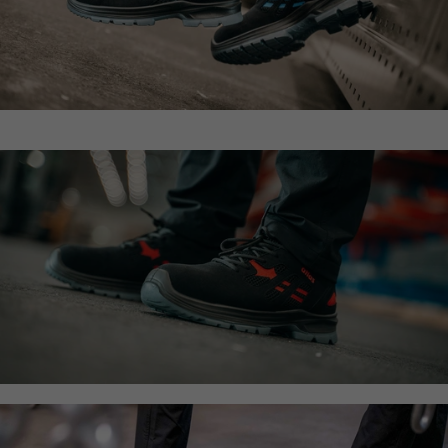
Name
_fbp
Anbieter
Facebook
Laufzeit
24 Monate
Zweck
Wird für das Facebook Pixel benutzt.