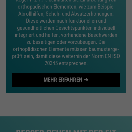
orthopädischen Elementen, wie zum Beispiel
Abrollhilfen, Schuh- und Absatzerhöhungen.
Diese werden nach funktionellen und
gesundheitlichen Gesichtspunkten individuell
integriert und helfen, vorhandene Beschwerden
zu beseitigen oder vorzubeugen. Die
orthopädischen Elemente müssen baumusterge-
prüft sein, damit diese weiterhin der Norm EN ISO
20345 entsprechen.
MEHR ERFAHREN ➔