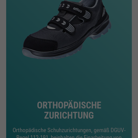
Wird zur Begrenzung der Request-
Zweck
Rate verwendet.
Name
_fbp
Anbieter
Facebook
Laufzeit
24 Monate
Wird für das Facebook Pixel
Zweck
benutzt.
ORTHOPÄDISCHE
ZURICHTUNG
Orthopädische Schuhzurichtungen, gemäß DGUV-
Regel 112-191, beinhalten die Einarbeitung von