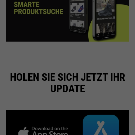
Wird zur Begrenzung der Request-
Zweck
Rate verwendet.
Name
_fbp
Anbieter
Facebook
Laufzeit
24 Monate
HOLEN SIE SICH JETZT IHR
Wird für das Facebook Pixel
UPDATE
Zweck
benutzt.