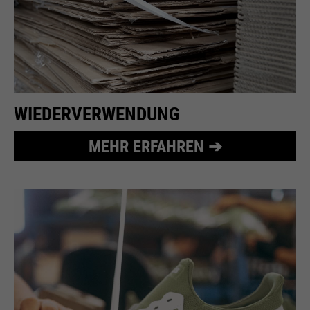
Wird zur Begrenzung der Request-
Zweck
Rate verwendet.
Name
_fbp
WIEDERVERWENDUNG
Anbieter
Facebook
MEHR ERFAHREN ➔
Laufzeit
24 Monate
Wird für das Facebook Pixel
Zweck
benutzt.