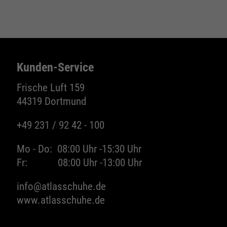
Wird zur Begrenzung der Request-Rate
Zweck
verwendet.
Kunden-Service
Name
_fbp
Frische Luft 159
Anbieter
Facebook
44319 Dortmund
Laufzeit
24 Monate
+49 231 / 92 42 - 100
Zweck
Wird für das Facebook Pixel benutzt.
Mo - Do:
08:00 Uhr -
15:30 Uhr
Fr:
08:00 Uhr -
13:00 Uhr
info@atlasschuhe.de
www.atlasschuhe.de