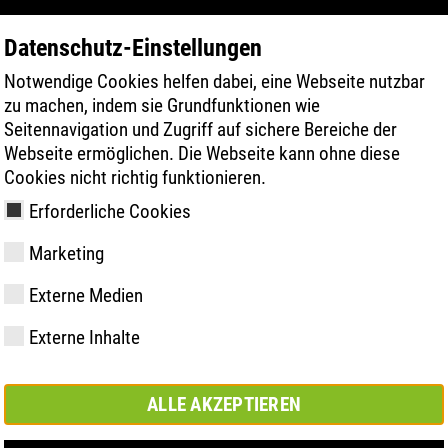
Datenschutz-Einstellungen
Notwendige Cookies helfen dabei, eine Webseite nutzbar
PRODUKTE
TECHNOLOGIEN
GESUN
zu machen, indem sie Grundfunktionen wie
Seitennavigation und Zugriff auf sichere Bereiche der
Webseite ermöglichen. Die Webseite kann ohne diese
ativ – die neue A-Series
Cookies nicht richtig funktionieren.
Erforderliche Cookies
Marketing
Externe Medien
y
ries
hnologien
vermessung
hop
Mitglied- und
FAST Series
Sohlentechnologien
Comfort Lösung
Kundenservice
Store Dortmund
Werte
FLASH Serie
Material Hig
Comfort plus
ATLAS Digita
se
Externe Inhalte
Partnerschaften
Lösung
Campus
ALLE AKZEPTIEREN