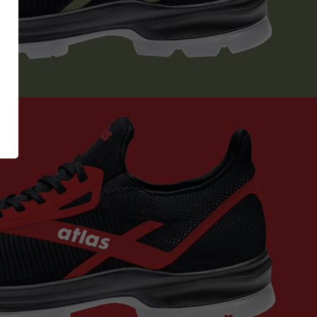
CI Shoe
Inside
GetSteps
es
FIRE & RESCUE
Series