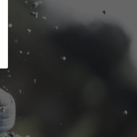
CI Shoe
Inside
GetSteps
es
FIRE & RESCUE
Series