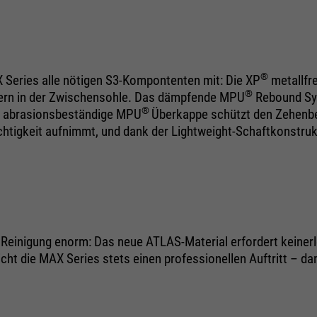
®
X Series alle nötigen S3-Kompontenten mit: Die XP
metallfr
®
asern in der Zwischensohle. Das dämpfende MPU
Rebound Sys
®
ie abrasionsbeständige MPU
Überkappe schützt den Zehenbe
tigkeit aufnimmt, und dank der Lightweight-Schaftkonstrukti
 Reinigung enorm: Das neue ATLAS-Material erfordert keinerl
t die MAX Series stets einen professionellen Auftritt – damit