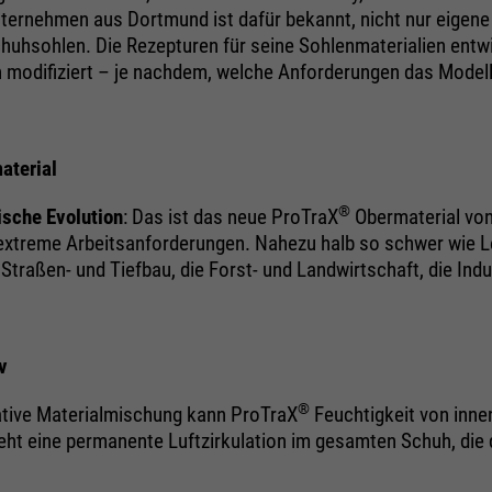
Wird zur Begrenzung der Request-Rate
ernehmen aus Dortmund ist dafür bekannt, nicht nur eigene M
Zweck
verwendet.
 Schuhsohlen. Die Rezepturen für seine Sohlenmaterialien e
h modifiziert – je nachdem, welche Anforderungen das Modell
Name
_fbp
aterial
Anbieter
Facebook
®
ische Evolution
: Das ist das neue ProTraX
Obermaterial von 
extreme Arbeitsanforderungen. Nahezu halb so schwer wie Le
Laufzeit
24 Monate
en Straßen- und Tiefbau, die Forst- und Landwirtschaft, die In
Zweck
Wird für das Facebook Pixel benutzt.
v
®
vative Materialmischung kann ProTraX
Feuchtigkeit von inn
t eine permanente Luftzirkulation im gesamten Schuh, die da