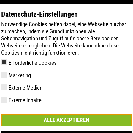
Datenschutz-Einstellungen
Notwendige Cookies helfen dabei, eine Webseite nutzbar
PRODUKTE
TECHNOLOGIEN
GESUN
zu machen, indem sie Grundfunktionen wie
Seitennavigation und Zugriff auf sichere Bereiche der
Webseite ermöglichen. Die Webseite kann ohne diese
n: ATLAS launcht MAX Series
Cookies nicht richtig funktionieren.
Erforderliche Cookies
Marketing
Externe Medien
y
ries
hnologien
vermessung
hop
Mitglied- und
FAST Series
Sohlentechnologien
Comfort Lösung
Kundenservice
Store Dortmund
Werte
FLASH Serie
Material Hig
Comfort plus
ATLAS Digita
se
Externe Inhalte
Partnerschaften
Lösung
Campus
ALLE AKZEPTIEREN