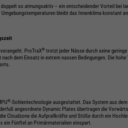
oppelt so atmungsaktiv – ein entscheidender Vorteil bei la
hen Umgebungstemperaturen bleibt das Innenklima konstant 
gszeit
®
n vorangeht. ProTraX
trotzt jeder Nässe durch seine gering
bst nach dem Einsatz in extrem nassen Bedingungen. Die hohe
orts.
®
-MPU
-Sohlentechnologie ausgestattet. Das System aus d
rderfuß angeordnete Dynamic Plates übertragen die Vorwärtse
 die Cloudzone die Aufprallkräfte und Stöße durch ein Hochl
s ein Fünftel an Primärmaterialien einspart.