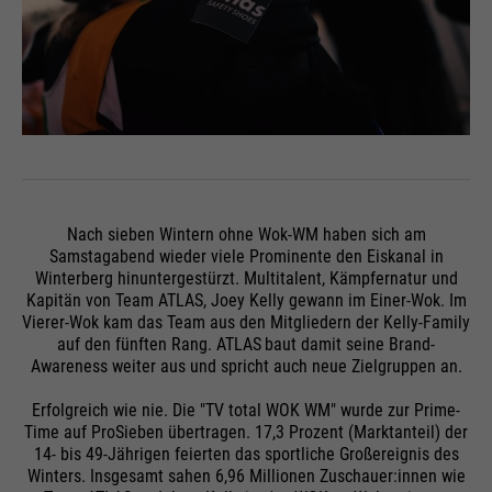
dieser Webseite. Diese Basis-
Cookie-Informationen
Name
__utma
Cookies sind unerlässlich, damit
Ihr Besuch auf der Website
Anbieter
Google Analytics
angenehm und flüssig wird: Sie
Externe Medien
ermöglichen es der Website, Sie zu
Laufzeit
24 Monate
Zweck
Auf dieser Webseite nutzen wir das Angebot von Google
erkennen und somit Ihre Sitzung
Maps. Dadurch können wir Ihnen interaktive Karten
offen zu halten. Es speichert bei
Wird genutzt, um User & Sessions
direkt in der Website anzeigen und ermöglichen Ihnen
Zweck
einem Benutzer-Login für einen
die komfortable Nutzung der Karten-Funktion.
zu unterscheiden
geschlossenen Bereich die
Nach sieben Wintern ohne Wok-WM haben sich am
Cookie-Informationen
Name
NID
Benutzer-ID als verschlüsselten
Samstagabend wieder viele Prominente den Eiskanal in
Wert (sog. "hash-Wert") zum
Winterberg hinuntergestürzt. Multitalent, Kämpfernatur und
Anbieter
Google Maps
Kapitän von Team ATLAS, Joey Kelly gewann im Einer-Wok. Im
entsprechenden Datenbankeintrag
Name
__utmb
Externe Inhalte
Vierer-Wok kam das Team aus den Mitgliedern der Kelly-Family
des Nutzers.
Laufzeit
6 Monate
auf den fünften Rang. ATLAS
baut damit seine Brand-
Anbieter
Google Analytics
Awareness weiter aus und spricht auch neue Zielgruppen an.
Wird zum Entsperren von Google
Laufzeit
30 Tage
Erfolgreich wie nie. Die "TV total WOK WM" wurde zur Prime-
Maps-Inhalten verwendet. Cookie
Time auf ProSieben übertragen. 17,3 Prozent (Marktanteil) der
Name
PHPSESSID
ist in Anfragen enthalten, die von
14- bis 49-Jährigen feierten das sportliche Großereignis des
Wird genutzt, um neue Sessions &
den Browsern an Google-Websites
Winters. Insgesamt sahen 6,96 Millionen Zuschauer:innen wie
Besuche zu bestimmen. Wird jedes
Anbieter
Ende der Sitzung