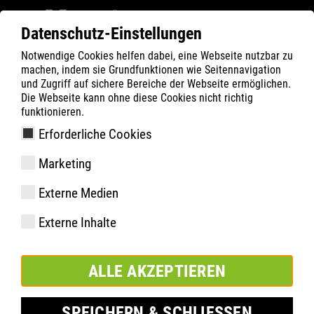
Datenschutz-Einstellungen
Notwendige Cookies helfen dabei, eine Webseite nutzbar zu
ATLAS
Service
Education
machen, indem sie Grundfunktionen wie Seitennavigation
und Zugriff auf sichere Bereiche der Webseite ermöglichen.
Die Webseite kann ohne diese Cookies nicht richtig
funktionieren.
Erforderliche Cookies
Seminar
Remote
Thema:
Marketing
Die richtigen Sicherheitsschuhe
Externe Medien
für die Arbeitswelt
Externe Inhalte
ALLE AKZEPTIEREN
SPEICHERN & SCHLIESSEN