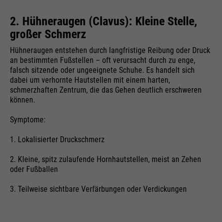
Wird zur Begrenzung der Request-
Zweck
2. Hühneraugen (Clavus): Kleine Stelle,
Rate verwendet.
großer Schmerz
Hühneraugen entstehen durch langfristige Reibung oder Druck
an bestimmten Fußstellen – oft verursacht durch zu enge,
falsch sitzende oder ungeeignete Schuhe. Es handelt sich
Name
_fbp
dabei um verhornte Hautstellen mit einem harten,
schmerzhaften Zentrum, die das Gehen deutlich erschweren
Anbieter
Facebook
können.
Laufzeit
24 Monate
Symptome:
Wird für das Facebook Pixel
1. Lokalisierter Druckschmerz
Zweck
benutzt.
2. Kleine, spitz zulaufende Hornhautstellen, meist an Zehen
oder Fußballen
3. Teilweise sichtbare Verfärbungen oder Verdickungen