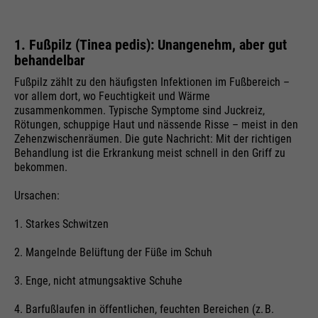
Zweck
gesendet werden. Enthält eine
Zweck
mal geupdated, wenn Daten an
eindeutige ID, über die Google Ihre
Laufzeit
Ende der Sitzung
Google Analytics gesendet
bevorzugten Einstellungen und
1. Fußpilz (Tinea pedis): Unangenehm, aber gut
werden.
andere Informationen speichert,
behandelbar
PHPs Standard Sitzungs
z.B. bevorzugte Sprache etc.
Zweck
Identifikation (nur für
Fußpilz zählt zu den häufigsten Infektionen im Fußbereich –
Administratoren relevant).
vor allem dort, wo Feuchtigkeit und Wärme
zusammenkommen. Typische Symptome sind Juckreiz,
Name
__utmc
Rötungen, schuppige Haut und nässende Risse – meist in den
Zehenzwischenräumen. Die gute Nachricht: Mit der richtigen
Name
1P_JAR
Anbieter
Google Analytics
Behandlung ist die Erkrankung meist schnell in den Griff zu
Name
be_typo_user
bekommen.
Anbieter
Google
Laufzeit
bis Ende der Browsersitzung
Ursachen:
Anbieter
TYPO3
Laufzeit
1 Monat
In der Vergangenheit wurde dieser
1. Starkes Schwitzen
Laufzeit
Ende der Sitzung
Cookie in Verbindung mit dem
Zweck
Googlenutzung
Cookie __utmb verwendet, um
2. Mangelnde Belüftung der Füße im Schuh
Zweck
Dieser Cookie teilt der Webseite
festzustellen, ob sich der Benutzer
mit, ob ein Besucher im Typo3-
3. Enge, nicht atmungsaktive Schuhe
in einer neuen Sitzung / einem
Zweck
Backend angemeldet ist und die
neuen Besuch befindet.
4. Barfußlaufen in öffentlichen, feuchten Bereichen (z. B.
Name
HSID
Rechte besitzt diese zu verwalten.