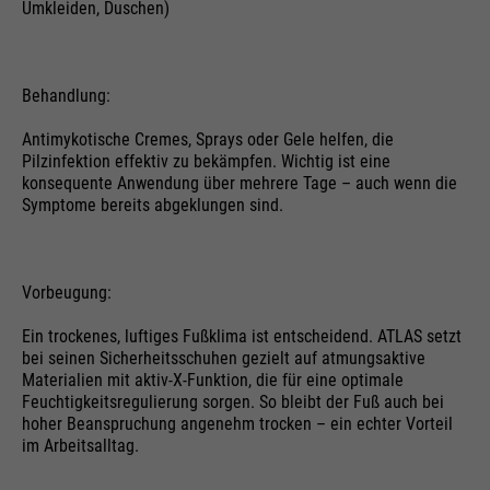
Umkleiden, Duschen)
Anbieter
Google
Name
__utmz
bis Ende der Browsersitzung / 30
Behandlung:
Laufzeit
Name
cookie_optin
Tage
Anbieter
Google Analytics
Antimykotische Cremes, Sprays oder Gele helfen, die
Anbieter
Sgalinski
Google verwendet sogenannte
Pilzinfektion effektiv zu bekämpfen. Wichtig ist eine
Laufzeit
6 Monate ab Setzen/Update
konsequente Anwendung über mehrere Tage – auch wenn die
SID- und HSID-Cookies, die die
Laufzeit
1 Monat
Symptome bereits abgeklungen sind.
Google-Konto-ID und den letzten
Speichert, woher der Benutzer die
Zweck
Anmeldezeitpunkt eines Nutzers in
Speichert den Zustimmungsstatus
Seite erreicht.
digital signierter und
Zweck
des Benutzers für Cookies auf der
verschlüsselter Form festhalten.
Vorbeugung:
aktuellen Domäne.
Zweck
Die Kombination dieser beiden
Ein trockenes, luftiges Fußklima ist entscheidend. ATLAS setzt
Cookies ermöglicht es Google,
bei seinen Sicherheitsschuhen gezielt auf atmungsaktive
Name
__utmt
viele Angriffsarten zu blockieren.
Materialien mit aktiv-X-Funktion, die für eine optimale
Zum Beispiel können so Versuche,
Feuchtigkeitsregulierung sorgen. So bleibt der Fuß auch bei
Anbieter
Google Analytics
Informationen aus Formularen zu
hoher Beanspruchung angenehm trocken – ein echter Vorteil
im Arbeitsalltag.
stehlen, gestoppt werden.
Laufzeit
10 Minute