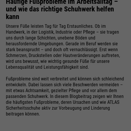
Häufige Fußprobleme im Arbeitsalltag –
dieser Webseite. Diese Basis-
Cookie-Informationen
Name
__utma
und wie das richtige Schuhwerk helfen
Cookies sind unerlässlich, damit
kann
Ihr Besuch auf der Website
Anbieter
Google Analytics
angenehm und flüssig wird: Sie
Externe Medien
Unsere Füße leisten Tag für Tag Erstaunliches. Ob im
ermöglichen es der Website, Sie zu
Handwerk, in der Logistik, Industrie oder Pflege – sie tragen
Laufzeit
24 Monate
Zweck
Auf dieser Webseite nutzen wir das Angebot von Google
uns durch lange Schichten, unebene Böden und
erkennen und somit Ihre Sitzung
Maps. Dadurch können wir Ihnen interaktive Karten
herausfordernde Umgebungen. Gerade im Beruf werden sie
offen zu halten. Es speichert bei
Wird genutzt, um User & Sessions
direkt in der Website anzeigen und ermöglichen Ihnen
stark beansprucht – und doch oft vernachlässigt. Erst wenn
Zweck
einem Benutzer-Login für einen
die komfortable Nutzung der Karten-Funktion.
zu unterscheiden
Schmerzen, Druckstellen oder Hautveränderungen auftreten,
geschlossenen Bereich die
wird uns bewusst, wie wichtig gesunde Füße für unsere
Cookie-Informationen
Name
NID
Benutzer-ID als verschlüsselten
Lebensqualität und Leistungsfähigkeit sind.
Wert (sog. "hash-Wert") zum
Anbieter
Google Maps
Fußprobleme sind weit verbreitet und können sich schleichend
entsprechenden Datenbankeintrag
Name
__utmb
Externe Inhalte
entwickeln. Dabei lassen sich viele Beschwerden vermeiden –
des Nutzers.
mit etwas Achtsamkeit, gezielter Pflege und vor allem dem
Laufzeit
6 Monate
Anbieter
Google Analytics
passenden Schuhwerk. In diesem Blogbeitrag zeigen wir Ihnen
die häufigsten Fußprobleme, deren Ursachen und wie ATLAS
Wird zum Entsperren von Google
Sicherheitsschuhe aktiv zur Vorbeugung und Linderung
Laufzeit
30 Tage
Maps-Inhalten verwendet. Cookie
beitragen können.
Name
PHPSESSID
ist in Anfragen enthalten, die von
Wird genutzt, um neue Sessions &
den Browsern an Google-Websites
Besuche zu bestimmen. Wird jedes
Anbieter
Ende der Sitzung