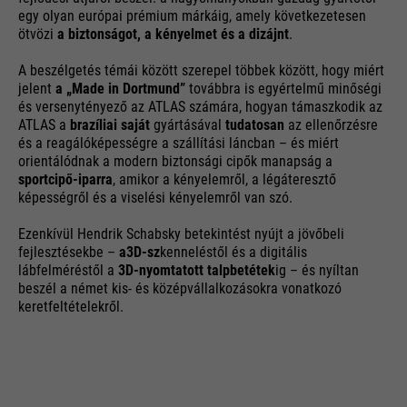
egy olyan európai prémium márkáig, amely következetesen
ötvözi
a biztonságot, a kényelmet és a dizájnt
.
A beszélgetés témái között szerepel többek között, hogy miért
jelent
a „Made in Dortmund”
továbbra is egyértelmű minőségi
és versenytényező az ATLAS számára, hogyan támaszkodik az
ATLAS a
brazíliai saját
gyártásával
tudatosan
az ellenőrzésre
és a reagálóképességre a szállítási láncban – és miért
orientálódnak a modern biztonsági cipők manapság a
sportcipő-iparra
, amikor a kényelemről, a légáteresztő
képességről és a viselési kényelemről van szó.
Ezenkívül Hendrik Schabsky betekintést nyújt a jövőbeli
fejlesztésekbe –
a
3D-sz
kenneléstől és a digitális
lábfelméréstől a
3D-nyomtatott talpbetétek
ig – és nyíltan
beszél a német kis- és középvállalkozásokra vonatkozó
keretfeltételekről.