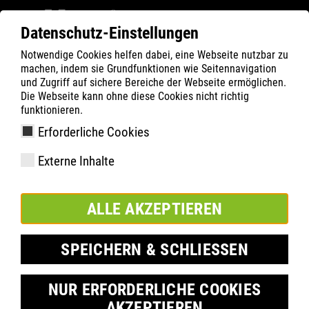
Datenschutz-Einstellungen
Notwendige Cookies helfen dabei, eine Webseite nutzbar zu
ATLAS
Company
Inside
machen, indem sie Grundfunktionen wie Seitennavigation
Hendrik Schabsky, az ATLAS vezérigazgatója a
und Zugriff auf sichere Bereiche der Webseite ermöglichen.
Die Webseite kann ohne diese Cookies nicht richtig
DIGITALWERK podcastban
funktionieren.
Erforderliche Cookies
Externe Inhalte
ALLE AKZEPTIEREN
SPEICHERN & SCHLIESSEN
NUR ERFORDERLICHE COOKIES
AKZEPTIEREN