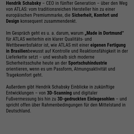
Hendrik Schabsky
– CEO in fünfter Generation – über den Weg
dieser Webseite. Diese Basis-
Cookie-Informationen
Name
__utma
von ATLAS: vom traditionsreichen Hersteller hin zu einer
Cookies sind unerlässlich, damit
europäischen Premiummarke, die
Sicherheit, Komfort und
Ihr Besuch auf der Website
Anbieter
Google Analytics
Design
konsequent zusammendenkt.
angenehm und flüssig wird: Sie
Externe Medien
ermöglichen es der Website, Sie zu
Im Gespräch geht es u. a. darum, warum
„Made in Dortmund“
Laufzeit
24 Monate
Zweck
Auf dieser Webseite nutzen wir das Angebot von Google
für ATLAS weiterhin ein klarer Qualitäts- und
erkennen und somit Ihre Sitzung
Maps. Dadurch können wir Ihnen interaktive Karten
Wettbewerbsfaktor ist, wie ATLAS mit einer
eigenen Fertigung
offen zu halten. Es speichert bei
Wird genutzt, um User & Sessions
direkt in der Website anzeigen und ermöglichen Ihnen
Zweck
in Brasilien
bewusst auf Kontrolle und Reaktionsfähigkeit in der
einem Benutzer-Login für einen
die komfortable Nutzung der Karten-Funktion.
zu unterscheiden
Lieferkette setzt – und weshalb sich moderne
geschlossenen Bereich die
Sicherheitsschuhe heute an der
Sportschuhindustrie
Cookie-Informationen
Name
NID
Benutzer-ID als verschlüsselten
orientieren, wenn es um Passform, Atmungsaktivität und
Tragekomfort geht.
Wert (sog. "hash-Wert") zum
Anbieter
Google Maps
entsprechenden Datenbankeintrag
Name
__utmb
Externe Inhalte
Außerdem gibt Hendrik Schabsky Einblicke in zukünftige
des Nutzers.
Entwicklungen – von
3D-Scanning
und digitaler
Laufzeit
6 Monate
Anbieter
Google Analytics
Fußvermessung bis hin zu
3D-gedruckten Einlegesohlen
– und
spricht offen über Rahmenbedingungen für den Mittelstand in
Wird zum Entsperren von Google
Deutschland.
Laufzeit
30 Tage
Maps-Inhalten verwendet. Cookie
Name
PHPSESSID
ist in Anfragen enthalten, die von
Wird genutzt, um neue Sessions &
den Browsern an Google-Websites
Besuche zu bestimmen. Wird jedes
Anbieter
Ende der Sitzung