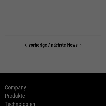
Wird zur Begrenzung der Request-
Zweck
Rate verwendet.
Name
_fbp
Anbieter
Facebook
vorherige
/
nächste News
Laufzeit
24 Monate
Wird für das Facebook Pixel
Zweck
benutzt.
Company
Produkte
Technologien