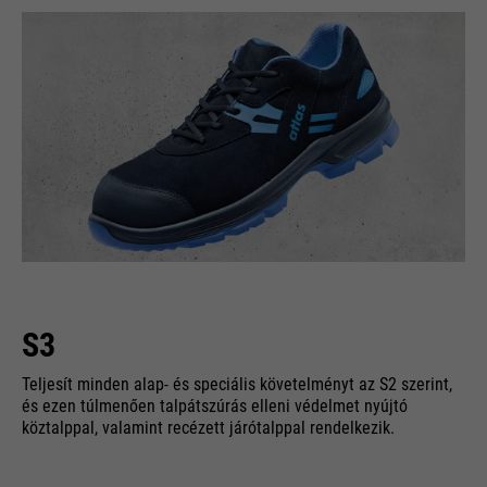
S3
Teljesít minden alap- és speciális követelményt az S2 szerint,
és ezen túlmenően talpátszúrás elleni védelmet nyújtó
köztalppal, valamint recézett járótalppal rendelkezik.