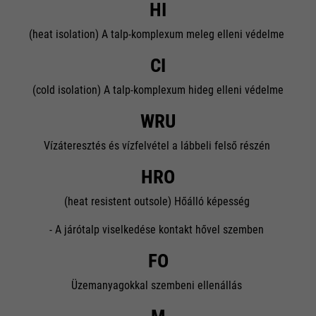
HI
(heat isolation) A talp-komplexum meleg elleni védelme
CI
(cold isolation) A talp-komplexum hideg elleni védelme
WRU
Vízáteresztés és vízfelvétel a lábbeli felső részén
HRO
(heat resistent outsole) Hőálló képesség
- A járótalp viselkedése kontakt hővel szemben
FO
Üzemanyagokkal szembeni ellenállás