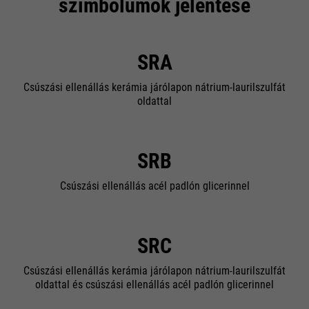
szimbólumok jelentése
SRA
Csúszási ellenállás kerámia járólapon nátrium-laurilszulfát
oldattal
SRB
Csúszási ellenállás acél padlón glicerinnel
SRC
Csúszási ellenállás kerámia járólapon nátrium-laurilszulfát
oldattal és csúszási ellenállás acél padlón glicerinnel