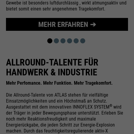
Gewebe ist besonders luftdurchlässig , wirkt atmungsaktiv und
Wird zur Begrenzung der Request-
bietet somit einen sehr angenehmen Tragekomfort.
Zweck
Rate verwendet.
MEHR ERFAHREN ➔
Name
_fbp
Anbieter
Facebook
ALLROUND-TALENTE FÜR
Laufzeit
24 Monate
HANDWERK & INDUSTRIE
Wird für das Facebook Pixel
Mehr Perfomance. Mehr Funktion. Mehr Tragekomfort.
Zweck
benutzt.
Die Allround-Talente von ATLAS stehen für vielfältige
Einsatzmöglichkeiten und ein Höchstmaß an Schutz.
®
Ausgestattet mit dem innovativen INNOFLEX SYSTEM
wird
der Träger in jeder Bewegungsphase unterstützt. Erleben Sie
noch mehr Reaktionsfreudigkeit und maximale
Energierückgabe, die jeden Schritt zur Energie-Explosion
machen. Durch das feuchtigkeitsregulierende aktiv-X