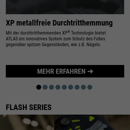
Wird zur Begrenzung der Request-
Zweck
Rate verwendet.
XP metallfreie Durchtritthemmung
®
Mit der durchtritthemmenden XP
Technologie bietet
ATLAS ein innovatives System zum Schutz des Fußes
Name
_fbp
gegenüber spitzen Gegenständen, wie z.B. Nägeln.
Anbieter
Facebook
Laufzeit
24 Monate
MEHR ERFAHREN ➔
Wird für das Facebook Pixel
Zweck
benutzt.
FLASH SERIES