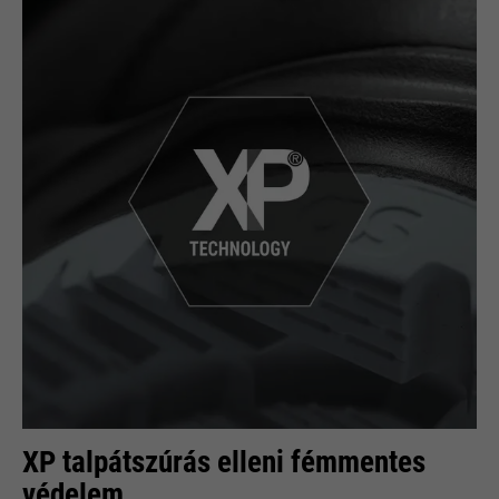
XP talpátszúrás elleni fémmentes
védelem