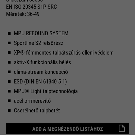
EN ISO 20345 S1P SRC
Méretek: 36-49
MPU REBOUND SYSTEM
Sportline S2 felsőrész
XP® fémmentes talpátszúrás elleni védelem
aktív-X funkcionális bélés
clima-stream koncepció
ESD (DIN EN 61340-5-1)
MPU® Light talptechnológia
acél orrmerevítő
Cserélhető talpbetét
ADD A MEGNÉZENDŐ LISTÁHOZ