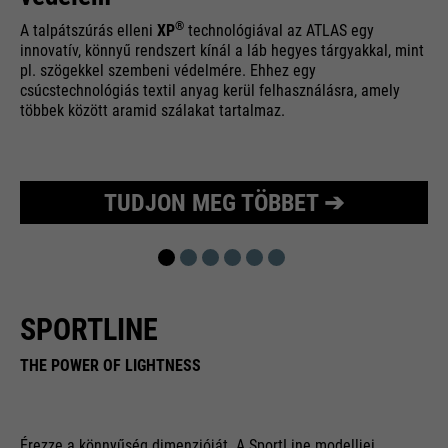
®
A talpátszúrás elleni
XP
technológiával az ATLAS egy
innovatív, könnyű rendszert kínál a láb hegyes tárgyakkal, mint
pl. szögekkel szembeni védelmére. Ehhez egy
csúcstechnológiás textil anyag kerül felhasználásra, amely
többek között aramid szálakat tartalmaz.
TUDJON MEG TÖBBET ➔
SPORTLINE
THE POWER OF LIGHTNESS
Érezze a könnyűség dimenzióját. A SportLine modelljei