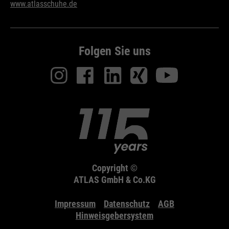
www.atlasschuhe.de
Wird zur Begrenzung der Request-
Zweck
Rate verwendet.
Folgen Sie uns
Name
_fbp
Anbieter
Facebook
Laufzeit
24 Monate
Wird für das Facebook Pixel
Zweck
benutzt.
Copyright ©
ATLAS GmbH & Co.KG
Impressum
Datenschutz
AGB
Hinweisgebersystem