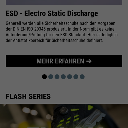
Wird zur Begrenzung der Request-
Zweck
ESD - Electro Static Discharge
Rate verwendet.
Generell werden alle Sicherheitsschuhe nach den Vorgaben
der DIN EN ISO 20345 produziert. In der Norm gibt es keine
Anforderung/Prüfung für den ESD-Standard. Hier ist lediglich
der Antistatikbereich für Sicherheitsschuhe deﬁniert.
Name
_fbp
Anbieter
Facebook
MEHR ERFAHREN ➔
Laufzeit
24 Monate
Wird für das Facebook Pixel
Zweck
benutzt.
FLASH SERIES