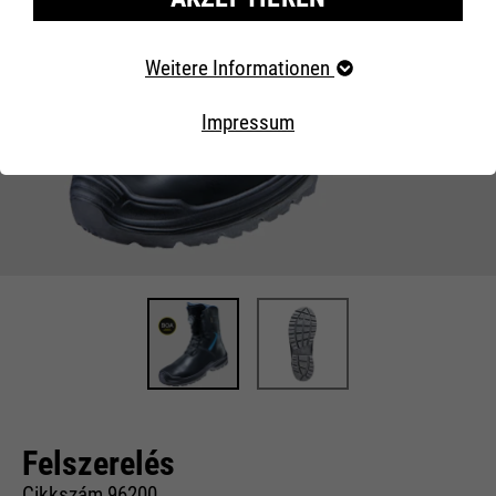
Erforderliche Cookies
Weitere Informationen
Essentielle Cookies werden für grundlegende Funktionen
der Webseite benötigt. Dadurch ist gewährleistet, dass
Impressum
die Webseite einwandfrei funktioniert..
Externe Inhalte
Felszerelés
Cikkszám 96200