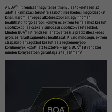
®
A BOA
Fit rendszer nagy teljesítményű és tökéletesen az
adott alkalmazási területre szabott illeszkedési megoldásokat
kínál. Három lényeges alkotórészből áll: egy finoman
beállítható, forgó zárból, könnyű és extrém terheléshez készült
cipőfűzőkből és csekély súrlódású cipőfűző-vezetésekből.
®
Minden BOA
Fit rendszer lehetővé teszi a precíz illeszkedés
gyors és fáradtságmentes beállítását. Kiváló minőségű, extrém
strapabíró anyagokból készült és a legkeményebb
®
körülmények között lett tesztelve – így a BOA
Fit rendszer
minden környezetben garantálja a teljesítményt.