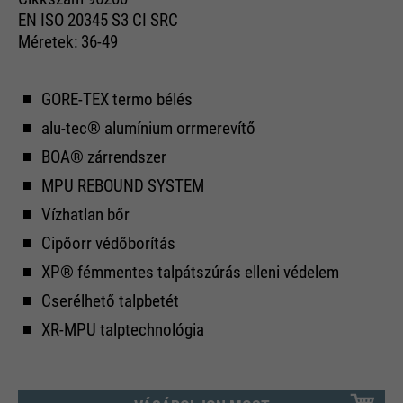
EN ISO 20345 S3 CI SRC
Méretek: 36-49
GORE-TEX termo bélés
alu-tec® alumínium orrmerevítő
BOA® zárrendszer
MPU REBOUND SYSTEM
Vízhatlan bőr
Cipőorr védőborítás
XP® fémmentes talpátszúrás elleni védelem
Cserélhető talpbetét
XR-MPU talptechnológia