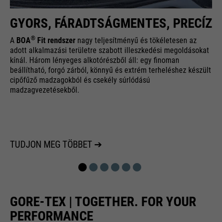
GYORS, FÁRADTSÁGMENTES, PRECÍZ
®
A
BOA
Fit rendszer
nagy teljesítményű és tökéletesen az
adott alkalmazási területre szabott illeszkedési megoldásokat
kínál. Három lényeges alkotórészből áll: egy finoman
beállítható, forgó zárból, könnyű és extrém terheléshez készült
cipőfűző madzagokból és csekély súrlódású
madzagvezetésekből.
TUDJON MEG TÖBBET ➔
GORE-TEX | TOGETHER. FOR YOUR
PERFORMANCE