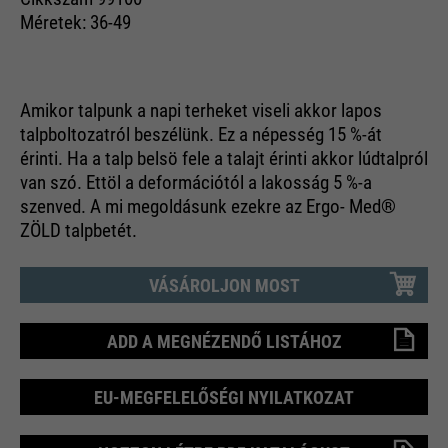
Méretek: 36-49
Amikor talpunk a napi terheket viseli akkor lapos
talpboltozatról beszélünk. Ez a népesség 15 %-át
érinti. Ha a talp belsö fele a talajt érinti akkor lúdtalpról
van szó. Ettöl a deformációtól a lakosság 5 %-a
szenved. A mi megoldásunk ezekre az Ergo- Med®
ZÖLD talpbetét.
VÁSÁROLJON MOST
ADD A MEGNÉZENDŐ LISTÁHOZ
EU-MEGFELELŐSÉGI NYILATKOZAT