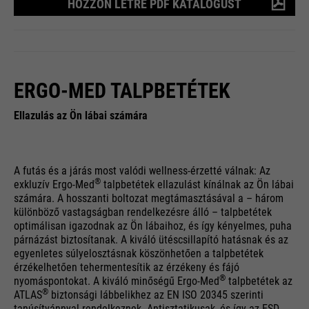
HOZZON LÉTRE PDF KATALÓGUST
ERGO-MED TALPBETÉTEK
Ellazulás az Ön lábai számára
A futás és a járás most valódi wellness-érzetté válnak: Az
®
exkluzív Ergo-Med
talpbetétek ellazulást kínálnak az Ön lábai
számára. A hosszanti boltozat megtámasztásával a – három
különböző vastagságban rendelkezésre álló – talpbetétek
optimálisan igazodnak az Ön lábaihoz, és így kényelmes, puha
párnázást biztosítanak. A kiváló ütéscsillapító hatásnak és az
egyenletes súlyelosztásnak köszönhetően a talpbetétek
érzékelhetően tehermentesítik az érzékeny és fájó
®
nyomáspontokat. A kiváló minőségű Ergo-Med
talpbetétek az
®
ATLAS
biztonsági lábbelikhez az EN ISO 20345 szerinti
tanúsítvánnyal rendelkeznek. Antisztatikusak, és így az ESD-