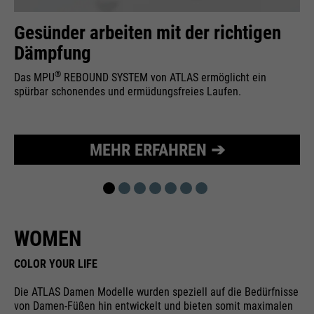
Wird zur Begrenzung der Request-
Zweck
Gesünder arbeiten mit der richtigen
Rate verwendet.
Dämpfung
®
Das MPU
REBOUND SYSTEM von ATLAS ermöglicht ein
spürbar schonendes und ermüdungsfreies Laufen.
Name
_fbp
Anbieter
Facebook
MEHR ERFAHREN ➔
Laufzeit
24 Monate
Wird für das Facebook Pixel
Zweck
benutzt.
WOMEN
COLOR YOUR LIFE
Die ATLAS Damen Modelle wurden speziell auf die Bedürfnisse
von Damen-Füßen hin entwickelt und bieten somit maximalen