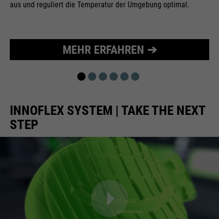
aus und reguliert die Temperatur der Umgebung optimal.
Wird zur Begrenzung der Request-
Zweck
Rate verwendet.
MEHR ERFAHREN ➔
Name
_fbp
Anbieter
Facebook
INNOFLEX SYSTEM | TAKE THE NEXT
Laufzeit
24 Monate
STEP
Wird für das Facebook Pixel
Zweck
benutzt.