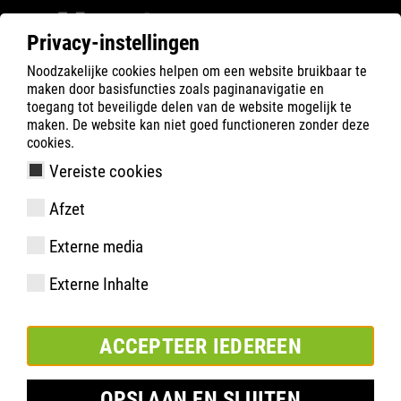
Privacy-instellingen
Noodzakelijke cookies helpen om een website bruikbaar te
Filter
0
maken door basisfuncties zoals paginanavigatie en
toegang tot beveiligde delen van de website mogelijk te
ATLAS
Product zoeken
maken. De website kan niet goed functioneren zonder deze
cookies.
Vereiste cookies
Afzet
uitvoering
Externe media
artikelnummer
maten:
Externe Inhalte
verpakking:
ACCEPTEER IEDEREEN
TOEVOEGEN AAN LIJST
OPSLAAN EN SLUITEN