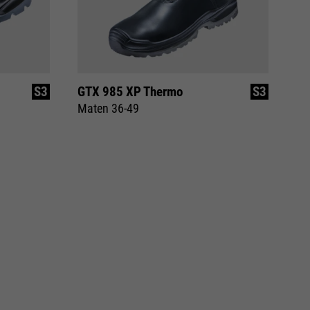
S3
GTX 985 XP Thermo
S3
Maten 36-49