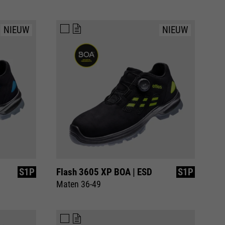
NIEUW
NIEUW
S1P
Flash 3605 XP BOA | ESD
S1P
Maten 36-49