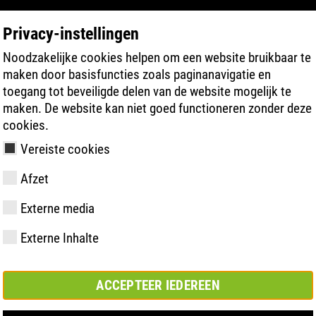
Privacy-instellingen
Noodzakelijke cookies helpen om een website bruikbaar te
PRODUCT ZOEKEN
TECHNOLOGIEËN
maken door basisfuncties zoals paginanavigatie en
toegang tot beveiligde delen van de website mogelijk te
maken. De website kan niet goed functioneren zonder deze
cookies.
Vereiste cookies
NIEUW
Afzet
Externe media
y
ries
hnologie
meting &
Lidmaatschappen
FAST Series
Materiële
Basisoplossing
CONTACT
Bedrijfswaar
BOA Series
Know-How
Semi-
Beurs
Externe Inhalte
en
hoogtepunten
orthopedisc
samenwerkingsverbanden
oplossing
ACCEPTEER IEDEREEN