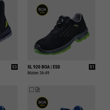
S3
SL 920 BOA | ESD
S1
Maten 36-49