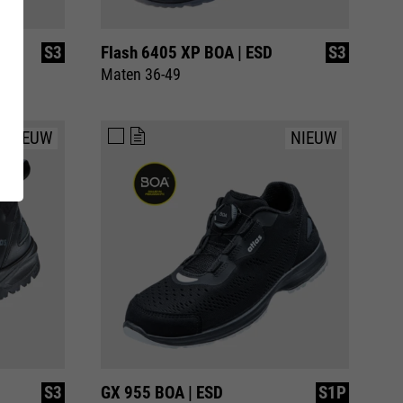
UARD
RUNNER 75 |
S3
Flash 6405 XP BOA | ESD
S3
RECYCLING
Maten 36-49
Inside
SAFETY SHOE
GetSteps
NIEUW
NIEUW
g van
mming
S3
GX 955 BOA | ESD
S1P