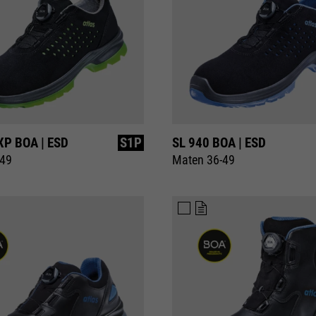
XP BOA | ESD
S1P
SL 940 BOA | ESD
-49
Maten 36-49