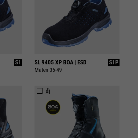
S1
SL 9405 XP BOA | ESD
S1P
Maten 36-49