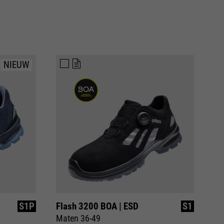
NIEUW
S1P
Flash 3200 BOA | ESD
S1
Maten 36-49