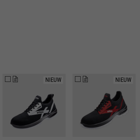
bijvoorbeeld worden gestopt.
Wordt gebruikt om de
doel
aanvraagsnelheid te beperken.
NIEUW
NIEUW