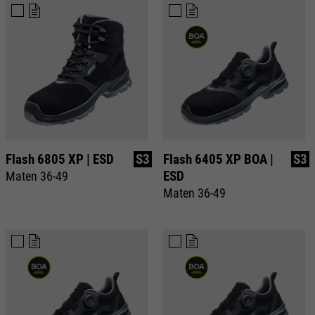
Flash 6805 XP | ESD
S3
Flash 6405 XP BOA |
S3
ESD
Maten 36-49
Maten 36-49