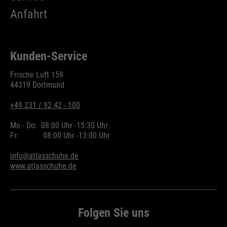
Wird zur Begrenzung der Request-
Anfahrt
Zweck
Rate verwendet.
Kunden-Service
Name
_fbp
Frische Luft 159
44319 Dortmund
Anbieter
Facebook
+49 231 / 92 42 - 100
Laufzeit
24 Monate
Mo - Do:
08:00 Uhr -
15:30 Uhr
Fr:
08:00 Uhr -
13:00 Uhr
Wird für das Facebook Pixel
Zweck
benutzt.
info@atlasschuhe.de
www.atlasschuhe.de
Folgen Sie uns