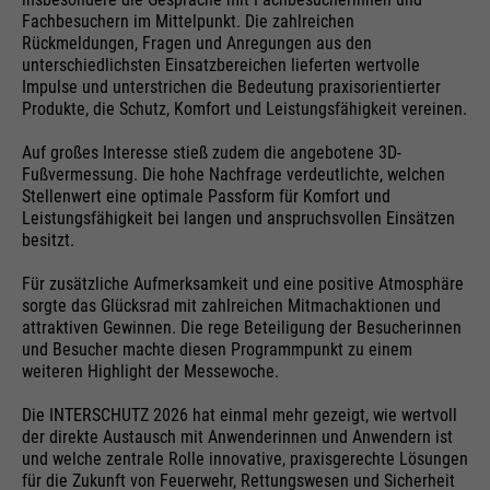
dieser Webseite. Diese Basis-
Fachbesuchern im Mittelpunkt. Die zahlreichen
Cookie-Informationen
Name
__utma
Cookies sind unerlässlich, damit
Rückmeldungen, Fragen und Anregungen aus den
Ihr Besuch auf der Website
unterschiedlichsten Einsatzbereichen lieferten wertvolle
Anbieter
Google Analytics
Impulse und unterstrichen die Bedeutung praxisorientierter
angenehm und flüssig wird: Sie
Externe Medien
Produkte, die Schutz, Komfort und Leistungsfähigkeit vereinen.
ermöglichen es der Website, Sie zu
Laufzeit
24 Monate
Zweck
Auf dieser Webseite nutzen wir das Angebot von Google
erkennen und somit Ihre Sitzung
Auf großes Interesse stieß zudem die angebotene 3D-
Maps. Dadurch können wir Ihnen interaktive Karten
offen zu halten. Es speichert bei
Wird genutzt, um User & Sessions
Fußvermessung. Die hohe Nachfrage verdeutlichte, welchen
direkt in der Website anzeigen und ermöglichen Ihnen
Zweck
einem Benutzer-Login für einen
Stellenwert eine optimale Passform für Komfort und
die komfortable Nutzung der Karten-Funktion.
zu unterscheiden
Leistungsfähigkeit bei langen und anspruchsvollen Einsätzen
geschlossenen Bereich die
besitzt.
Cookie-Informationen
Name
NID
Benutzer-ID als verschlüsselten
Wert (sog. "hash-Wert") zum
Für zusätzliche Aufmerksamkeit und eine positive Atmosphäre
Anbieter
Google Maps
entsprechenden Datenbankeintrag
sorgte das Glücksrad mit zahlreichen Mitmachaktionen und
Name
__utmb
Externe Inhalte
des Nutzers.
attraktiven Gewinnen. Die rege Beteiligung der Besucherinnen
Laufzeit
6 Monate
und Besucher machte diesen Programmpunkt zu einem
Anbieter
Google Analytics
weiteren Highlight der Messewoche.
Wird zum Entsperren von Google
Laufzeit
30 Tage
Die INTERSCHUTZ 2026 hat einmal mehr gezeigt, wie wertvoll
Maps-Inhalten verwendet. Cookie
Name
PHPSESSID
der direkte Austausch mit Anwenderinnen und Anwendern ist
ist in Anfragen enthalten, die von
Wird genutzt, um neue Sessions &
und welche zentrale Rolle innovative, praxisgerechte Lösungen
den Browsern an Google-Websites
für die Zukunft von Feuerwehr, Rettungswesen und Sicherheit
Besuche zu bestimmen. Wird jedes
Anbieter
Ende der Sitzung