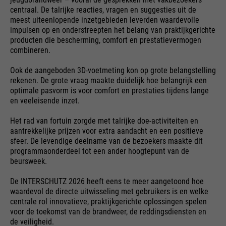
maken.
van deze website. Deze
centraal. De talrijke reacties, vragen en suggesties uit de
basiscookies zijn essentieel om
meest uiteenlopende inzetgebieden leverden waardevolle
Cookie-informatie
Naam
__utma
uw bezoek aan de website
impulsen op en onderstreepten het belang van praktijkgerichte
producten die bescherming, comfort en prestatievermogen
aangenaam en vloeiend te
leverancier
Google Analytics
combineren.
maken: ze stellen de website in
Externe media
staat u te herkennen en zo uw
looptijd
24 maanden
Ook de aangeboden 3D-voetmeting kon op grote belangstelling
We gebruiken Google Maps op deze website. Hierdoor
doel
sessie open te houden. Wanneer
rekenen. De grote vraag maakte duidelijk hoe belangrijk een
kunnen we u interactieve kaarten rechtstreeks op de
Gebruikt om onderscheid te
een gebruiker zich aanmeldt
optimale pasvorm is voor comfort en prestaties tijdens lange
website tonen en kunt u de kaartfunctie gemakkelijk
en veeleisende inzet.
gebruiken.
doel
maken tussen gebruikers en
voor een gesloten gebied, wordt
sessies.
het gebruikers-ID opgeslagen
Het rad van fortuin zorgde met talrijke doe-activiteiten en
Cookie-informatie
Naam
NID
als een gecodeerde waarde (de
aantrekkelijke prijzen voor extra aandacht en een positieve
zogenaamde "hash-waarde")
sfeer. De levendige deelname van de bezoekers maakte dit
leverancier
Google Maps
voor de overeenkomstige
programmaonderdeel tot een ander hoogtepunt van de
Externe Inhalte
beursweek.
database-invoer van de
Naam
__utmb
looptijd
6 maanden
gebruiker.
De INTERSCHUTZ 2026 heeft eens te meer aangetoond hoe
leverancier
Google Analytics
Gebruikt om Google Maps-
waardevol de directe uitwisseling met gebruikers is en welke
centrale rol innovatieve, praktijkgerichte oplossingen spelen
inhoud te ontgrendelen. Cookies
looptijd
30 dagen
voor de toekomst van de brandweer, de reddingsdiensten en
worden opgenomen in
de veiligheid.