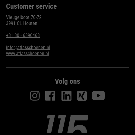
bijvoorbeeld worden gestopt.
Customer service
Wordt gebruikt om de
doel
Vleugelboot 70-72
aanvraagsnelheid te beperken.
3991 CL Houten
+31 30 - 6390468
info@atlasschoenen.nl
www.atlasschoenen.nl
Volg ons