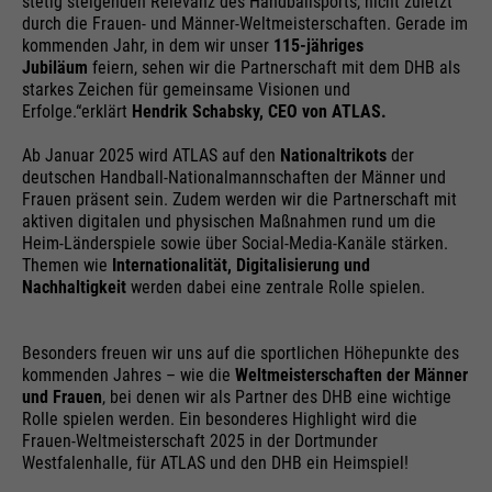
stetig steigenden Relevanz des Handballsports, nicht zuletzt
dieser Webseite. Diese Basis-
durch die Frauen- und Männer-Weltmeisterschaften. Gerade im
Cookie-Informationen
Name
__utma
Cookies sind unerlässlich, damit
kommenden Jahr, in dem wir unser
115-jähriges
Ihr Besuch auf der Website
Jubiläum
feiern, sehen wir die Partnerschaft mit dem DHB als
Anbieter
Google Analytics
starkes Zeichen für gemeinsame Visionen und
angenehm und flüssig wird: Sie
Externe Medien
Erfolge.“erklärt
Hendrik Schabsky, CEO von ATLAS.
ermöglichen es der Website, Sie zu
Laufzeit
24 Monate
Zweck
Auf dieser Webseite nutzen wir das Angebot von Google
erkennen und somit Ihre Sitzung
Ab Januar 2025 wird ATLAS auf den
Nationaltrikots
der
Maps. Dadurch können wir Ihnen interaktive Karten
offen zu halten. Es speichert bei
Wird genutzt, um User & Sessions
deutschen Handball-Nationalmannschaften der Männer und
direkt in der Website anzeigen und ermöglichen Ihnen
Zweck
einem Benutzer-Login für einen
Frauen präsent sein. Zudem werden wir die Partnerschaft mit
die komfortable Nutzung der Karten-Funktion.
zu unterscheiden
aktiven digitalen und physischen Maßnahmen rund um die
geschlossenen Bereich die
Heim-Länderspiele sowie über Social-Media-Kanäle stärken.
Cookie-Informationen
Name
NID
Benutzer-ID als verschlüsselten
Themen wie
Internationalität, Digitalisierung und
Wert (sog. "hash-Wert") zum
Nachhaltigkeit
werden dabei eine zentrale Rolle spielen.
Anbieter
Google Maps
entsprechenden Datenbankeintrag
Name
__utmb
Externe Inhalte
des Nutzers.
Laufzeit
6 Monate
Besonders freuen wir uns auf die sportlichen Höhepunkte des
Anbieter
Google Analytics
kommenden Jahres – wie die
Weltmeisterschaften der Männer
Wird zum Entsperren von Google
und Frauen
, bei denen wir als Partner des DHB eine wichtige
Laufzeit
30 Tage
Maps-Inhalten verwendet. Cookie
Rolle spielen werden. Ein besonderes Highlight wird die
Name
PHPSESSID
Frauen-Weltmeisterschaft 2025 in der Dortmunder
ist in Anfragen enthalten, die von
Wird genutzt, um neue Sessions &
Westfalenhalle, für ATLAS und den DHB ein Heimspiel!
den Browsern an Google-Websites
Besuche zu bestimmen. Wird jedes
Anbieter
Ende der Sitzung