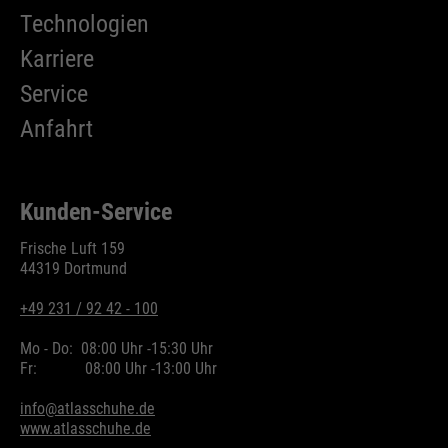
Wird zur Begrenzung der Request-
Technologien
Zweck
Rate verwendet.
Karriere
Service
Anfahrt
Name
_fbp
Anbieter
Facebook
Kunden-Service
Laufzeit
24 Monate
Frische Luft 159
44319 Dortmund
Wird für das Facebook Pixel
Zweck
benutzt.
+49 231 / 92 42 - 100
Mo - Do:
08:00 Uhr -
15:30 Uhr
Fr:
08:00 Uhr -
13:00 Uhr
info@atlasschuhe.de
www.atlasschuhe.de