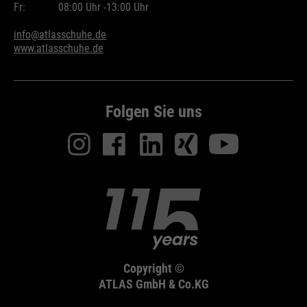
Fr:
08:00 Uhr -
13:00 Uhr
Wird zur Begrenzung der Request-
Zweck
Rate verwendet.
info@atlasschuhe.de
www.atlasschuhe.de
Name
_fbp
Folgen Sie uns
Anbieter
Facebook
Laufzeit
24 Monate
Wird für das Facebook Pixel
Zweck
benutzt.
Copyright ©
ATLAS GmbH & Co.KG