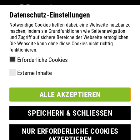
Datenschutz-Einstellungen
Notwendige Cookies helfen dabei, eine Webseite nutzbar zu
ATLAS
Company
fenntarthatóság
machen, indem sie Grundfunktionen wie Seitennavigation
ENVIRONMENT & SUSTAINABILITY
MOBILITÁS
und Zugriff auf sichere Bereiche der Webseite ermöglichen.
Die Webseite kann ohne diese Cookies nicht richtig
funktionieren.
Erforderliche Cookies
MOBILITÁS
Externe Inhalte
ALLE AKZEPTIEREN
Dortmundi telephelyünk a vállalatunk európai központja. Több
SPEICHERN & SCHLIESSEN
mint 200 munkatársunk dolgozik naponta a dortmundi
campusunkban. A mobilitás fontos kérdés, amely jelentős
hatással van ökológiai lábnyomunkra, ezért rövid és
NUR ERFORDERLICHE COOKIES
középtávon fenntartható megoldásokra térünk át.
AKZEPTIEREN