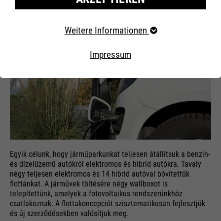
Erforderliche Cookies
Weitere Informationen
Essentielle Cookies werden für grundlegende Funktionen
der Webseite benötigt. Dadurch ist gewährleistet, dass
Impressum
die Webseite einwandfrei funktioniert..
Externe Inhalte
Egyik célunk, hogy járműparkunkat teljesen átállítsuk a benzin-
és dízelüzemű autókról elektromos és hibrid autókra. Tavaly
négy teljesen elektromos és 14 hibrid autóval bővítettük
flottánkat. A járművek töltésére négy wallboxot is
telepítettünk, amelyek a fotovoltaikus rendszerünkhöz
csatlakoznak. A flottakoncepciót szisztematikusan fejlesztjük
és új szerződésekben valósítjuk meg.