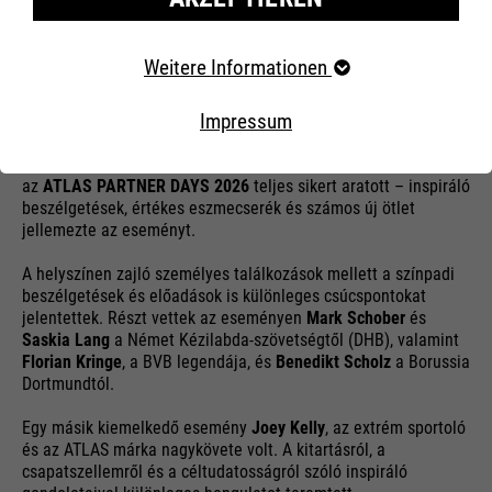
ATLAS PARTNER DAYS 2026
Erforderliche Cookies
Weitere Informationen
06/19/2026
Essentielle Cookies werden für grundlegende Funktionen
der Webseite benötigt. Dadurch ist gewährleistet, dass
Impressum
die Webseite einwandfrei funktioniert..
Koppenhágától Rotterdamen és Brandenburgon át Dortmundig:
az
ATLAS PARTNER DAYS 2026
teljes sikert aratott – inspiráló
beszélgetések, értékes eszmecserék és számos új ötlet
Externe Inhalte
jellemezte az eseményt.
A helyszínen zajló személyes találkozások mellett a színpadi
beszélgetések és előadások is különleges csúcspontokat
jelentettek. Részt vettek az eseményen
Mark Schober
és
Saskia Lang
a Német Kézilabda-szövetségtől (DHB), valamint
Florian Kringe
, a BVB legendája, és
Benedikt Scholz
a Borussia
Dortmundtól.
Egy másik kiemelkedő esemény
Joey Kelly
, az extrém sportoló
és az ATLAS márka nagykövete volt. A kitartásról, a
csapatszellemről és a céltudatosságról szóló inspiráló