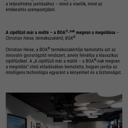
a teljesítmény javításához – mind a viselők, mind az
értékesítés szempontjából.
®
nak
A cipőfűző már a múlté – a BOA
-
megvan a megoldása
–
®
Christian Heise, termékszakértő, BOA
®
Christian Heise, a BOA
termékszakértője bemutatta azt az
innovatív gyorsrögzítő rendszert, amely felváltja a klasszikus
®
cipőfűzőket. A „A cipőfűző már a múlté – a BOA
-nak megvan
a megoldás” című előadásában bemutatta, hogyan javítja az
intelligens technológia egyaránt a kényelmet és a biztonságot.