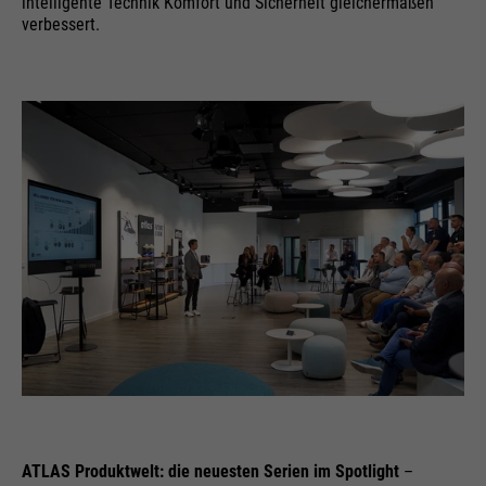
intelligente Technik Komfort und Sicherheit gleichermaßen
Wird zur Begrenzung der Request-
verbessert.
Zweck
Rate verwendet.
Name
_fbp
Anbieter
Facebook
Laufzeit
24 Monate
Wird für das Facebook Pixel
Zweck
benutzt.
ATLAS Produktwelt: die neuesten Serien im Spotlight
–