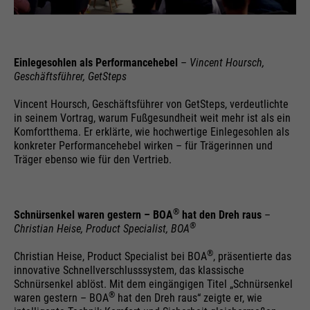
Anbieter
Google
Name
__utmz
bis Ende der Browsersitzung / 30
Laufzeit
Einlegesohlen als Performancehebel
–
Vincent Hoursch,
Name
cookie_optin
Tage
Geschäftsführer, GetSteps
Anbieter
Google Analytics
Anbieter
Sgalinski
Google verwendet sogenannte
Vincent Hoursch, Geschäftsführer von GetSteps, verdeutlichte
Laufzeit
6 Monate ab Setzen/Update
in seinem Vortrag, warum Fußgesundheit weit mehr ist als ein
SID- und HSID-Cookies, die die
Laufzeit
1 Monat
Komfortthema. Er erklärte, wie hochwertige Einlegesohlen als
Google-Konto-ID und den letzten
Speichert, woher der Benutzer die
konkreter Performancehebel wirken – für Trägerinnen und
Zweck
Anmeldezeitpunkt eines Nutzers in
Speichert den Zustimmungsstatus
Träger ebenso wie für den Vertrieb.
Seite erreicht.
digital signierter und
Zweck
des Benutzers für Cookies auf der
verschlüsselter Form festhalten.
aktuellen Domäne.
Zweck
Die Kombination dieser beiden
®
Schnürsenkel waren gestern – BOA
hat den Dreh raus
–
Cookies ermöglicht es Google,
®
Christian Heise, Product Specialist, BOA
Name
__utmt
viele Angriffsarten zu blockieren.
Zum Beispiel können so Versuche,
®
Christian Heise, Product Specialist bei BOA
, präsentierte das
Anbieter
Google Analytics
Informationen aus Formularen zu
innovative Schnellverschlusssystem, das klassische
Schnürsenkel ablöst. Mit dem eingängigen Titel „Schnürsenkel
stehlen, gestoppt werden.
Laufzeit
10 Minute
®
waren gestern – BOA
hat den Dreh raus“ zeigte er, wie