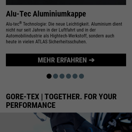
Wird zur Begrenzung der Request-
Zweck
Alu-Tec Aluminiumkappe
Rate verwendet.
®
Alu-tec
Technologie: Die neue Leichtigkeit. Aluminium dient
nicht nur seit Jahren in der Luftfahrt und in der
Automobilindustrie als Hightech-Werkstoff, sondern auch
heute in vielen ATLAS Sicherheitsschuhen.
Name
_fbp
Anbieter
Facebook
MEHR ERFAHREN ➔
Laufzeit
24 Monate
Wird für das Facebook Pixel
Zweck
benutzt.
GORE-TEX | TOGETHER. FOR YOUR
PERFORMANCE